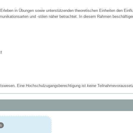
s Erleben in Übungen sowie unterstützenden theoretischen Einheiten den Einfl
ikationsarten und -stilen näher betrachtet. In diesem Rahmen beschäftigen 
xt
eitswesen. Eine Hochschulzugangsberechtigung ist
keine
Teilnahmevorausset
ms