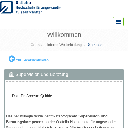
Toggle
navigat
Willkommen
Ostfalia - Interne Weiterbildung
Seminar
zur Seminarauswahl
Supervision und Beratung
Doz: Dr. Annette Quidde
Das berufsbegleitende Zertifikatsprogramm
Supervision und
Beratungskompetenz
an der Ostfalia Hochschule für angewandte
Wissenschaften richtet sich an Fachkräfte im Gesundheitswesen,